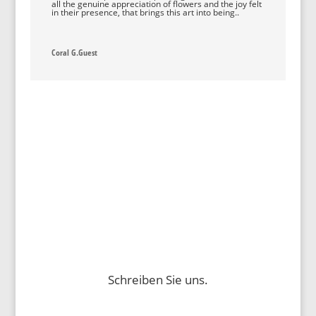
all the genuine appreciation of flowers and the joy felt
in their presence, that brings this art into being..
Coral G.Guest
Hier anklicken
Schreiben Sie uns.